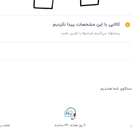
کالایی با این مشخصات پیدا نکردیم
پیشنهاد می‌کنیم فیلترها را تغییر دهید
۷ روز ﻫﻔﺘﻪ، ۲۴ ﺳﺎﻋﺘﻪ
هفت روز