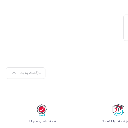
بازگشت به بالا
 ضمانت بازگشت کالا
ﺿﻤﺎﻧﺖ اﺻﻞ ﺑﻮدن ﮐﺎﻟﺎ