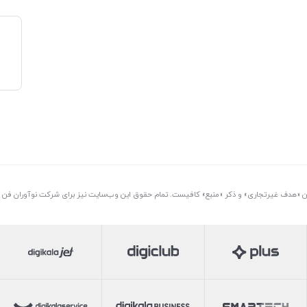
تن «هدف غیرتجاری» و ذکر «منبع» کافیست. تمام حقوق اين وب‌سايت نیز برای شرکت نوآوران فن آو