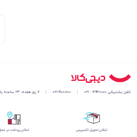
تلفن پشتیبانی ۶۱۹۳۰۰۰۰ - ۰۲۱
|
۰۲۱-۹۱۰۰۰۱۰۰
|
۷ روز هفته، ۲۴ ساعته پاسخگوی شما هستیم
اﻣﮑﺎن ﺗﺤﻮﯾﻞ اﮐﺴﭙﺮس
امکان پرداخت در محل