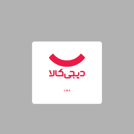
۷ روز ﻫﻔﺘﻪ، ۲۴ ﺳﺎﻋﺘﻪ
هفت روز