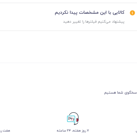
کالایی با این مشخصات پیدا نکردیم
پیشنهاد می‌کنیم فیلترها را تغییر دهید
۷ روز ﻫﻔﺘﻪ، ۲۴ ﺳﺎﻋﺘﻪ
هفت روز