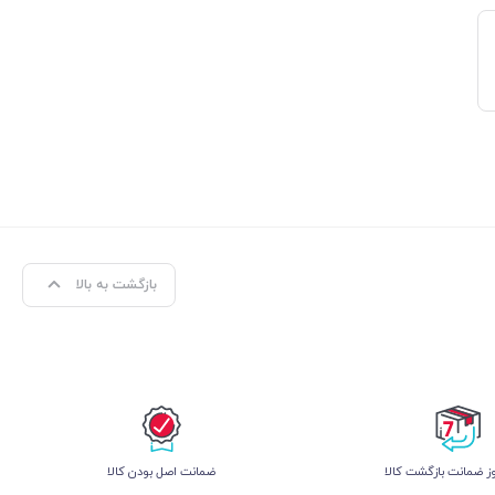
بازگشت به بالا
 ضمانت بازگشت کالا
ﺿﻤﺎﻧﺖ اﺻﻞ ﺑﻮدن ﮐﺎﻟﺎ