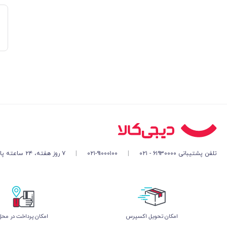
تلفن پشتیبانی ۶۱۹۳۰۰۰۰ - ۰۲۱
|
۰۲۱-۹۱۰۰۰۱۰۰
|
۷ روز هفته، ۲۴ ساعته پاسخگوی شما هستیم
اﻣﮑﺎن ﺗﺤﻮﯾﻞ اﮐﺴﭙﺮس
امکان پرداخت در محل