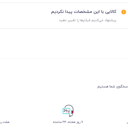
کالایی با این مشخصات پیدا نکردیم
پیشنهاد می‌کنیم فیلترها را تغییر دهید
۷ روز ﻫﻔﺘﻪ، ۲۴ ﺳﺎﻋﺘﻪ
هفت روز