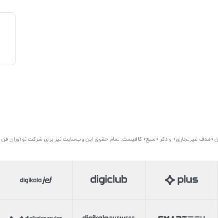
تن «هدف غیرتجاری» و ذکر «منبع» کافیست. تمام حقوق اين وب‌سايت نیز برای شرکت نوآوران فن آو