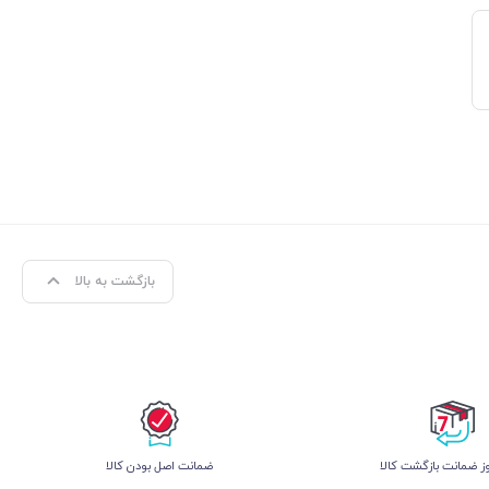
بازگشت به بالا
 ضمانت بازگشت کالا
ﺿﻤﺎﻧﺖ اﺻﻞ ﺑﻮدن ﮐﺎﻟﺎ