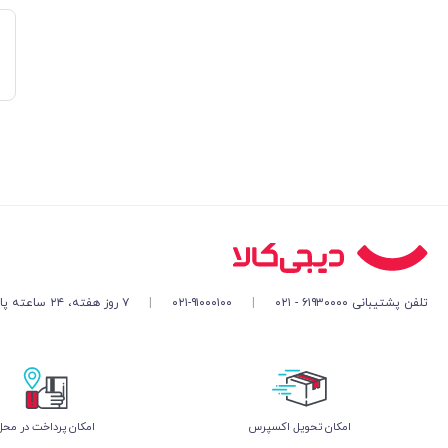
تلفن پشتیبانی ۶۱۹۳۰۰۰۰ - ۰۲۱
|
۰۲۱-۹۱۰۰۰۱۰۰
|
۷ روز هفته، ۲۴ ساعته پاسخگوی شما هستیم
اﻣﮑﺎن ﺗﺤﻮﯾﻞ اﮐﺴﭙﺮس
امکان پرداخت در محل