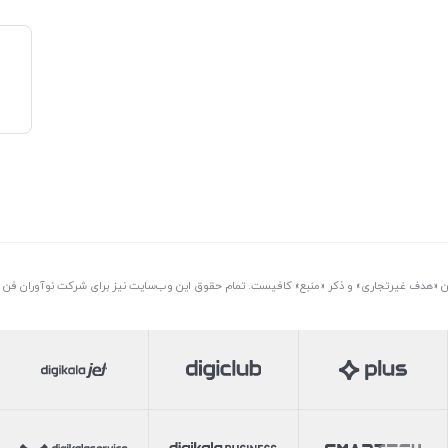
تن «هدف غیرتجاری» و ذکر «منبع» کافیست. تمام حقوق اين وب‌سايت نیز برای شرکت نوآوران فن آو