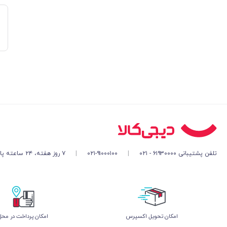
تلفن پشتیبانی ۶۱۹۳۰۰۰۰ - ۰۲۱
|
۰۲۱-۹۱۰۰۰۱۰۰
|
۷ روز هفته، ۲۴ ساعته پاسخگوی شما هستیم
اﻣﮑﺎن ﺗﺤﻮﯾﻞ اﮐﺴﭙﺮس
امکان پرداخت در محل