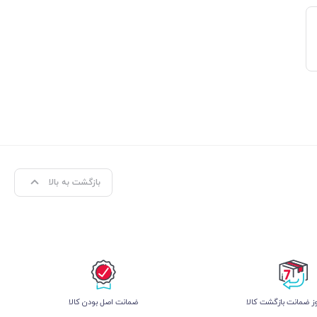
بازگشت به بالا
 ضمانت بازگشت کالا
ﺿﻤﺎﻧﺖ اﺻﻞ ﺑﻮدن ﮐﺎﻟﺎ