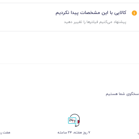
کالایی با این مشخصات پیدا نکردیم
پیشنهاد می‌کنیم فیلترها را تغییر دهید
۷ روز ﻫﻔﺘﻪ، ۲۴ ﺳﺎﻋﺘﻪ
هفت روز