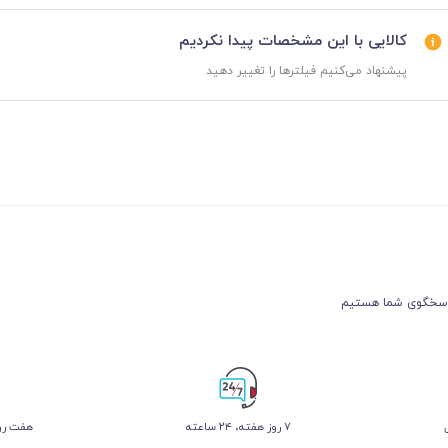
کالایی با این مشخصات پیدا نکردیم
پیشنهاد می‌کنیم فیلترها را تغییر دهید
۷ روز ﻫﻔﺘﻪ، ۲۴ ﺳﺎﻋﺘﻪ
هفت روز