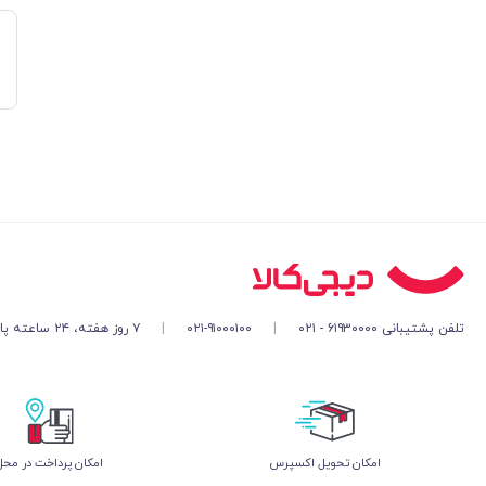
تلفن پشتیبانی ۶۱۹۳۰۰۰۰ - ۰۲۱
|
۰۲۱-۹۱۰۰۰۱۰۰
|
۷ روز هفته، ۲۴ ساعته پاسخگوی شما هستیم
اﻣﮑﺎن ﺗﺤﻮﯾﻞ اﮐﺴﭙﺮس
امکان پرداخت در محل