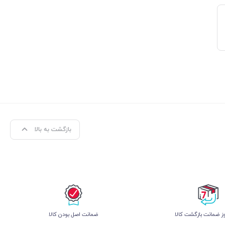
بازگشت به بالا
 ضمانت بازگشت کالا
ﺿﻤﺎﻧﺖ اﺻﻞ ﺑﻮدن ﮐﺎﻟﺎ