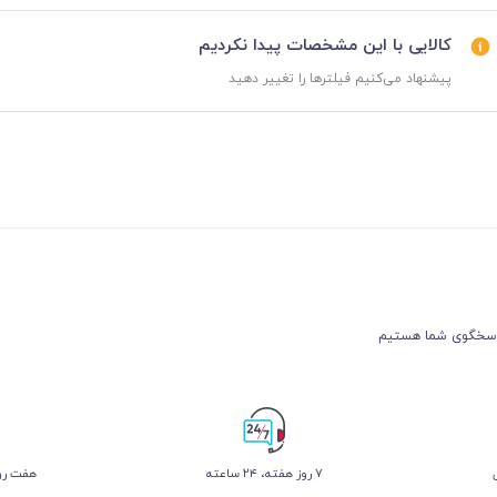
کالایی با این مشخصات پیدا نکردیم
پیشنهاد می‌کنیم فیلترها را تغییر دهید
۷ روز ﻫﻔﺘﻪ، ۲۴ ﺳﺎﻋﺘﻪ
هفت روز