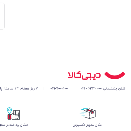
تلفن پشتیبانی ۶۱۹۳۰۰۰۰ - ۰۲۱
|
۰۲۱-۹۱۰۰۰۱۰۰
|
۷ روز هفته، ۲۴ ساعته پاسخگوی شما هستیم
اﻣﮑﺎن ﺗﺤﻮﯾﻞ اﮐﺴﭙﺮس
امکان پرداخت در محل