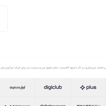
تن «هدف غیرتجاری» و ذکر «منبع» کافیست. تمام حقوق اين وب‌سايت نیز برای شرکت نوآوران فن آو