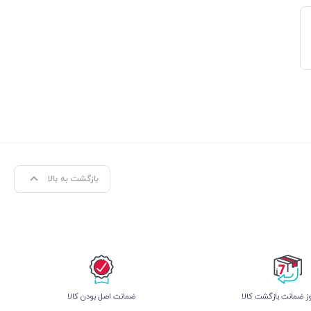
بازگشت به بالا
 ضمانت بازگشت کالا
ﺿﻤﺎﻧﺖ اﺻﻞ ﺑﻮدن ﮐﺎﻟﺎ