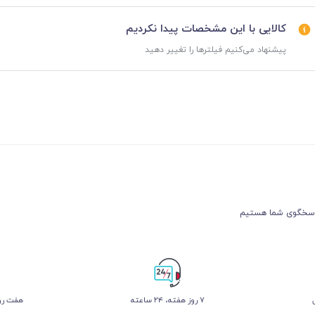
کالایی با این مشخصات پیدا نکردیم
پیشنهاد می‌کنیم فیلترها را تغییر دهید
۷ روز ﻫﻔﺘﻪ، ۲۴ ﺳﺎﻋﺘﻪ
هفت روز