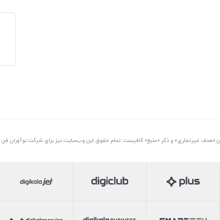
تن «هدف غیرتجاری» و ذکر «منبع» کافیست. تمام حقوق اين وب‌سايت نیز برای شرکت نوآوران فن آو