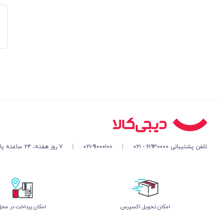
تلفن پشتیبانی ۶۱۹۳۰۰۰۰ - ۰۲۱
|
۰۲۱-۹۱۰۰۰۱۰۰
|
۷ روز هفته، ۲۴ ساعته پاسخگوی شما هستیم
اﻣﮑﺎن ﺗﺤﻮﯾﻞ اﮐﺴﭙﺮس
امکان پرداخت در محل