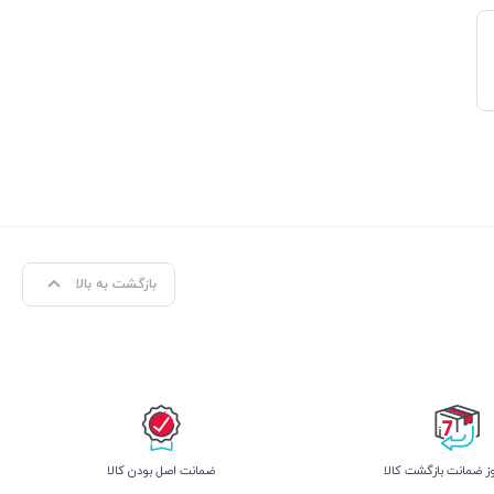
بازگشت به بالا
 ضمانت بازگشت کالا
ﺿﻤﺎﻧﺖ اﺻﻞ ﺑﻮدن ﮐﺎﻟﺎ