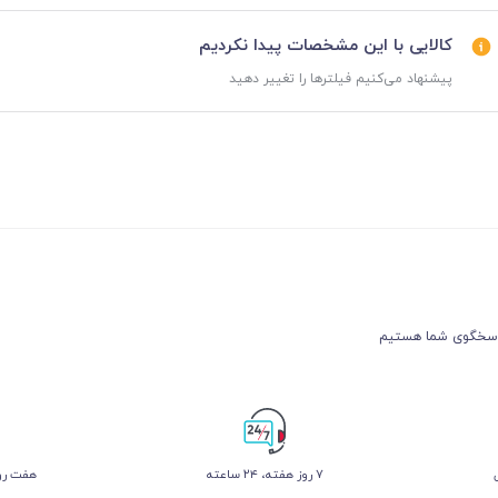
کالایی با این مشخصات پیدا نکردیم
پیشنهاد می‌کنیم فیلترها را تغییر دهید
۷ روز ﻫﻔﺘﻪ، ۲۴ ﺳﺎﻋﺘﻪ
هفت روز