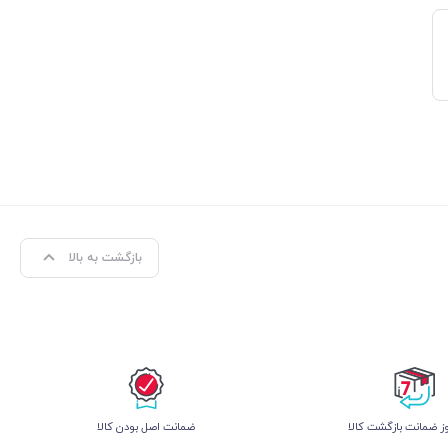
بازگشت به بالا
 ضمانت بازگشت کالا
ﺿﻤﺎﻧﺖ اﺻﻞ ﺑﻮدن ﮐﺎﻟﺎ