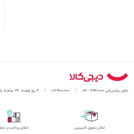
تلفن پشتیبانی ۶۱۹۳۰۰۰۰ - ۰۲۱
|
۰۲۱-۹۱۰۰۰۱۰۰
|
۷ روز هفته، ۲۴ ساعته پاسخگوی شما هستیم
اﻣﮑﺎن ﺗﺤﻮﯾﻞ اﮐﺴﭙﺮس
امکان پرداخت در محل