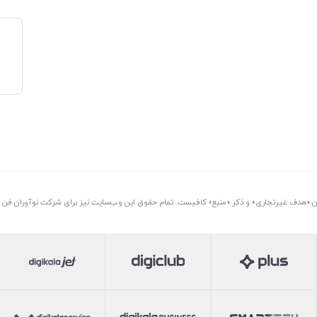
تن «هدف غیرتجاری» و ذکر «منبع» کافیست. تمام حقوق اين وب‌سايت نیز برای شرکت نوآوران فن آو