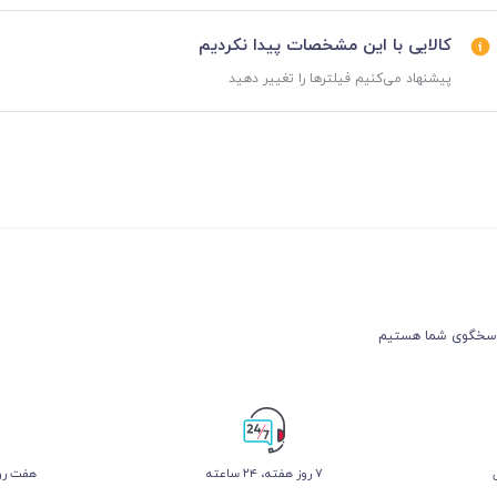
کالایی با این مشخصات پیدا نکردیم
پیشنهاد می‌کنیم فیلترها را تغییر دهید
۷ روز ﻫﻔﺘﻪ، ۲۴ ﺳﺎﻋﺘﻪ
هفت روز