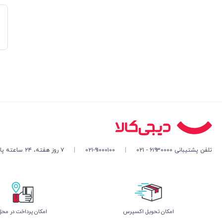
تلفن پشتیبانی ۶۱۹۳۰۰۰۰ - ۰۲۱
|
۰۲۱-۹۱۰۰۰۱۰۰
|
۷ روز هفته، ۲۴ ساعته پاسخگوی شما هستیم
اﻣﮑﺎن ﺗﺤﻮﯾﻞ اﮐﺴﭙﺮس
امکان پرداخت در محل