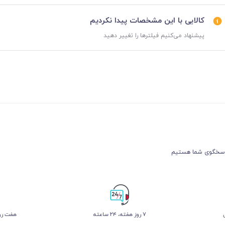
کالایی با این مشخصات پیدا نکردیم
پیشنهاد می‌کنیم فیلترها را تغییر دهید
۷ روز ﻫﻔﺘﻪ، ۲۴ ﺳﺎﻋﺘﻪ
هفت روز