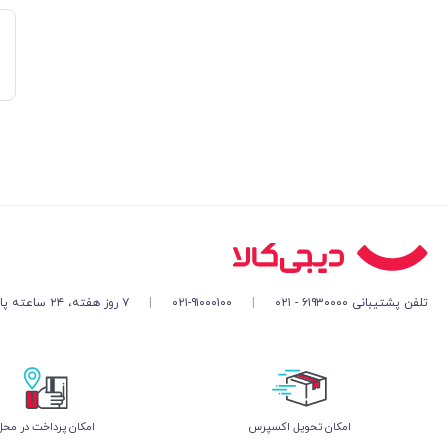
تلفن پشتیبانی ۶۱۹۳۰۰۰۰ - ۰۲۱
|
۰۲۱-۹۱۰۰۰۱۰۰
|
۷ روز هفته، ۲۴ ساعته پاسخگوی شما هستیم
اﻣﮑﺎن ﺗﺤﻮﯾﻞ اﮐﺴﭙﺮس
امکان پرداخت در محل