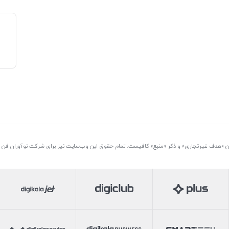
تن «هدف غیرتجاری» و ذکر «منبع» کافیست. تمام حقوق اين وب‌سايت نیز برای شرکت نوآوران فن آو