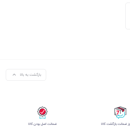
بازگشت به بالا
 ضمانت بازگشت کالا
ﺿﻤﺎﻧﺖ اﺻﻞ ﺑﻮدن ﮐﺎﻟﺎ