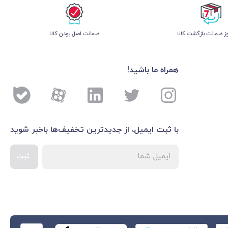
 ضمانت بازگشت کالا
ﺿﻤﺎﻧﺖ اﺻﻞ ﺑﻮدن ﮐﺎﻟﺎ
همراه ما باشید!
با ثبت ایمیل، از جدید‌ترین تخفیف‌ها با‌خبر شوید
ثبت
اطلاعات بیشتر درباره 