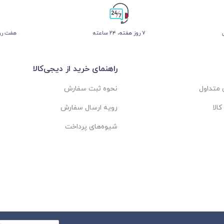
۷ روز ﻫﻔﺘﻪ، ۲۴ ﺳﺎﻋﺘﻪ
هفت روز
راهنمای خرید از دیجی‌کالا
متداول
نحوه ثبت سفارش
الا
رویه ارسال سفارش
شیوه‌های پرداخت