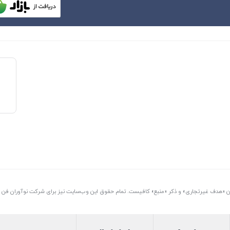
تن «هدف غیرتجاری» و ذکر «منبع» کافیست. تمام حقوق اين وب‌سايت نیز برای شرکت نوآوران فن آو