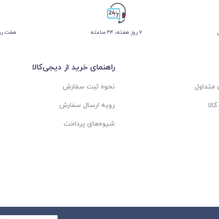
۷ روز ﻫﻔﺘﻪ، ۲۴ ﺳﺎﻋﺘﻪ
هفت روز
راهنمای خرید از دیجی‌کالا
متداول
نحوه ثبت سفارش
الا
رویه ارسال سفارش
شیوه‌های پرداخت