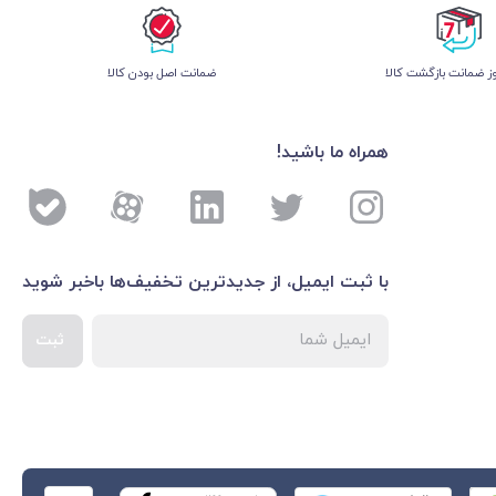
 ضمانت بازگشت کالا
ﺿﻤﺎﻧﺖ اﺻﻞ ﺑﻮدن ﮐﺎﻟﺎ
همراه ما باشید!
با ثبت ایمیل، از جدید‌ترین تخفیف‌ها با‌خبر شوید
ثبت
اطلاعات بیشتر درباره 