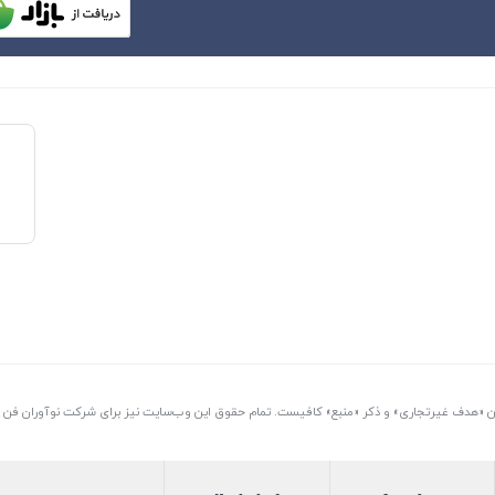
تن «هدف غیرتجاری» و ذکر «منبع» کافیست. تمام حقوق اين وب‌سايت نیز برای شرکت نوآوران فن آو