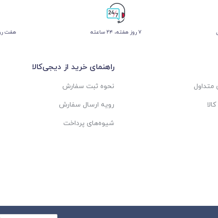
۷ روز ﻫﻔﺘﻪ، ۲۴ ﺳﺎﻋﺘﻪ
هفت روز
راهنمای خرید از دیجی‌کالا
متداول
نحوه ثبت سفارش
الا
رویه ارسال سفارش
شیوه‌های پرداخت