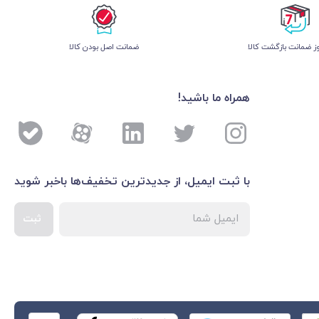
 ضمانت بازگشت کالا
ﺿﻤﺎﻧﺖ اﺻﻞ ﺑﻮدن ﮐﺎﻟﺎ
همراه ما باشید!
با ثبت ایمیل، از جدید‌ترین تخفیف‌ها با‌خبر شوید
ثبت
اطلاعات بیشتر درباره 