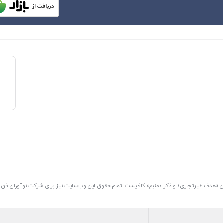
تن «هدف غیرتجاری» و ذکر «منبع» کافیست. تمام حقوق اين وب‌سايت نیز برای شرکت نوآوران فن آو