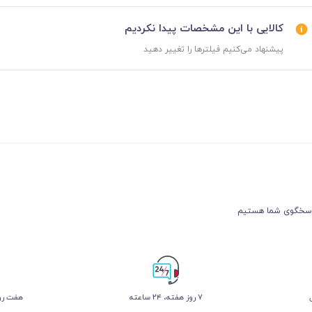
کالایی با این مشخصات پیدا نکردیم
پیشنهاد می‌کنیم فیلترها را تغییر دهید
۷ روز ﻫﻔﺘﻪ، ۲۴ ﺳﺎﻋﺘﻪ
هفت روز