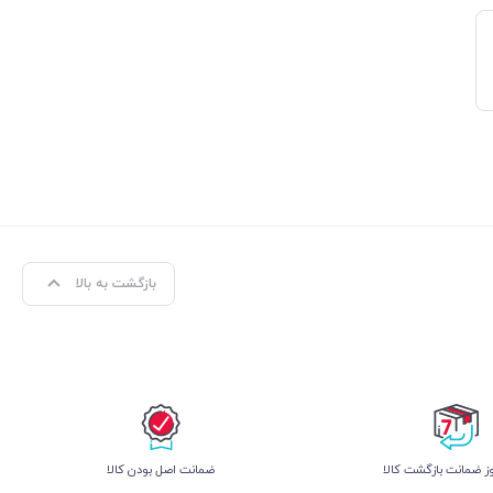
بازگشت به بالا
 ضمانت بازگشت کالا
ﺿﻤﺎﻧﺖ اﺻﻞ ﺑﻮدن ﮐﺎﻟﺎ