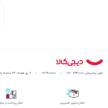
تلفن پشتیبانی ۶۱۹۳۰۰۰۰ - ۰۲۱
|
۰۲۱-۹۱۰۰۰۱۰۰
|
۷ روز هفته، ۲۴ ساعته پاسخگوی شما هستیم
اﻣﮑﺎن ﺗﺤﻮﯾﻞ اﮐﺴﭙﺮس
امکان پرداخت در محل