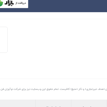
تن «هدف غیرتجاری» و ذکر «منبع» کافیست. تمام حقوق اين وب‌سايت نیز برای شرکت نوآوران فن آو