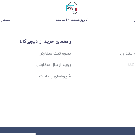
۷ روز ﻫﻔﺘﻪ، ۲۴ ﺳﺎﻋﺘﻪ
هفت روز
راهنمای خرید از دیجی‌کالا
متداول
نحوه ثبت سفارش
الا
رویه ارسال سفارش
شیوه‌های پرداخت