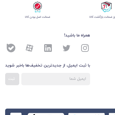
 ضمانت بازگشت کالا
ﺿﻤﺎﻧﺖ اﺻﻞ ﺑﻮدن ﮐﺎﻟﺎ
همراه ما باشید!
با ثبت ایمیل، از جدید‌ترین تخفیف‌ها با‌خبر شوید
ثبت
اطلاعات بیشتر درباره 