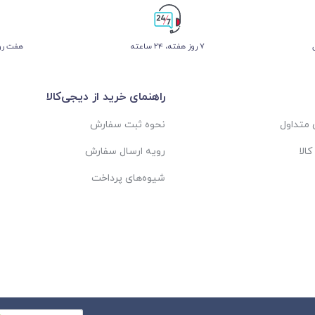
۷ روز ﻫﻔﺘﻪ، ۲۴ ﺳﺎﻋﺘﻪ
هفت روز
راهنمای خرید از دیجی‌کالا
متداول
نحوه ثبت سفارش
الا
رویه ارسال سفارش
شیوه‌های پرداخت