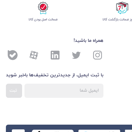
 ضمانت بازگشت کالا
ﺿﻤﺎﻧﺖ اﺻﻞ ﺑﻮدن ﮐﺎﻟﺎ
همراه ما باشید!
با ثبت ایمیل، از جدید‌ترین تخفیف‌ها با‌خبر شوید
ثبت
اطلاعات بیشتر درباره 