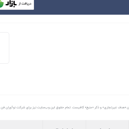
تن «هدف غیرتجاری» و ذکر «منبع» کافیست. تمام حقوق اين وب‌سايت نیز برای شرکت نوآوران فن آو