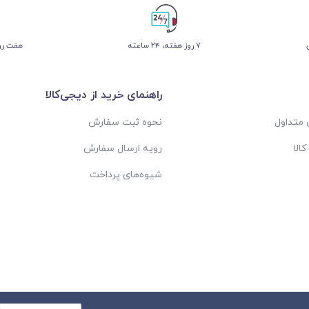
۷ روز ﻫﻔﺘﻪ، ۲۴ ﺳﺎﻋﺘﻪ
هفت روز
راهنمای خرید از دیجی‌کالا
متداول
نحوه ثبت سفارش
الا
رویه ارسال سفارش
شیوه‌های پرداخت