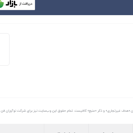
تن «هدف غیرتجاری» و ذکر «منبع» کافیست. تمام حقوق اين وب‌سايت نیز برای شرکت نوآوران فن آو