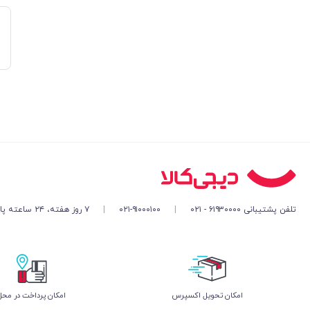
تلفن پشتیبانی ۶۱۹۳۰۰۰۰ - ۰۲۱
|
۰۲۱-۹۱۰۰۰۱۰۰
|
۷ روز هفته، ۲۴ ساعته پاسخگوی شما هستیم
اﻣﮑﺎن ﺗﺤﻮﯾﻞ اﮐﺴﭙﺮس
امکان پرداخت در محل