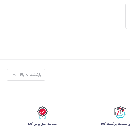
بازگشت به بالا
 ضمانت بازگشت کالا
ﺿﻤﺎﻧﺖ اﺻﻞ ﺑﻮدن ﮐﺎﻟﺎ