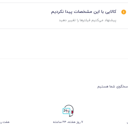
کالایی با این مشخصات پیدا نکردیم
پیشنهاد می‌کنیم فیلترها را تغییر دهید
۷ روز ﻫﻔﺘﻪ، ۲۴ ﺳﺎﻋﺘﻪ
هفت روز