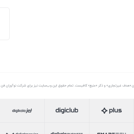
تن «هدف غیرتجاری» و ذکر «منبع» کافیست. تمام حقوق اين وب‌سايت نیز برای شرکت نوآوران فن آو