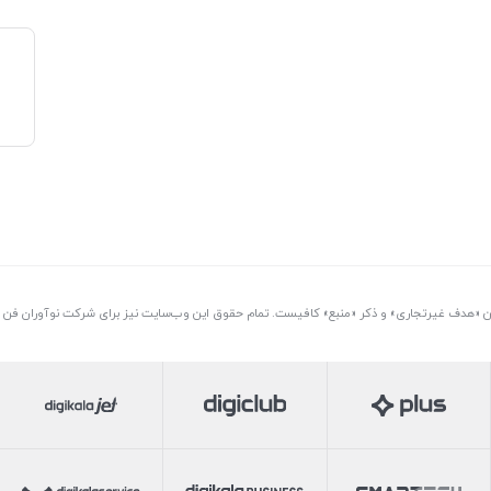
تن «هدف غیرتجاری» و ذکر «منبع» کافیست. تمام حقوق اين وب‌سايت نیز برای شرکت نوآوران فن آو