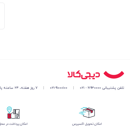
تلفن پشتیبانی ۶۱۹۳۰۰۰۰ - ۰۲۱
|
۰۲۱-۹۱۰۰۰۱۰۰
|
۷ روز هفته، ۲۴ ساعته پاسخگوی شما هستیم
اﻣﮑﺎن ﺗﺤﻮﯾﻞ اﮐﺴﭙﺮس
امکان پرداخت در محل