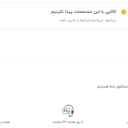
کالایی با این مشخصات پیدا نکردیم
پیشنهاد می‌کنیم فیلترها را تغییر دهید
۷ روز ﻫﻔﺘﻪ، ۲۴ ﺳﺎﻋﺘﻪ
هفت روز