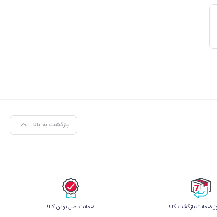
بازگشت به بالا
 ضمانت بازگشت کالا
ﺿﻤﺎﻧﺖ اﺻﻞ ﺑﻮدن ﮐﺎﻟﺎ