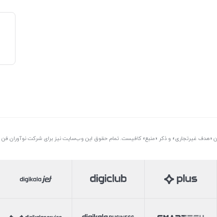
تن «هدف غیرتجاری» و ذکر «منبع» کافیست. تمام حقوق اين وب‌سايت نیز برای شرکت نوآوران فن آو