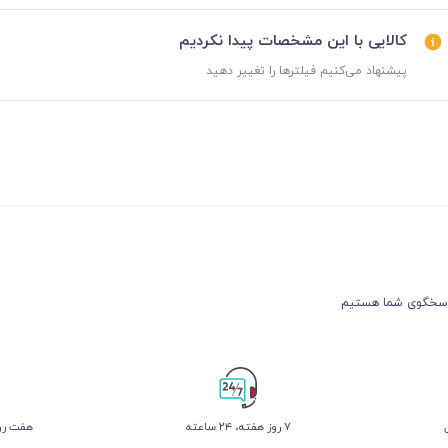
کالایی با این مشخصات پیدا نکردیم
پیشنهاد می‌کنیم فیلترها را تغییر دهید
۷ روز ﻫﻔﺘﻪ، ۲۴ ﺳﺎﻋﺘﻪ
هفت روز