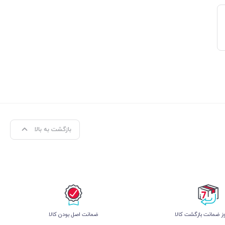
بازگشت به بالا
 ضمانت بازگشت کالا
ﺿﻤﺎﻧﺖ اﺻﻞ ﺑﻮدن ﮐﺎﻟﺎ