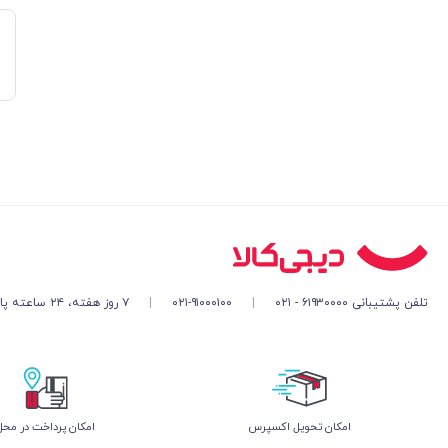
تلفن پشتیبانی ۶۱۹۳۰۰۰۰ - ۰۲۱
|
۰۲۱-۹۱۰۰۰۱۰۰
|
۷ روز هفته، ۲۴ ساعته پاسخگوی شما هستیم
اﻣﮑﺎن ﺗﺤﻮﯾﻞ اﮐﺴﭙﺮس
امکان پرداخت در محل