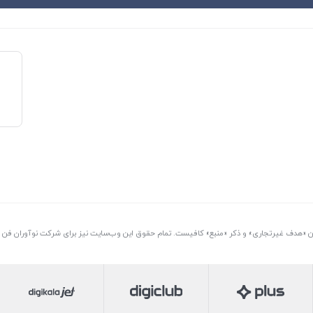
تن «هدف غیرتجاری» و ذکر «منبع» کافیست. تمام حقوق اين وب‌سايت نیز برای شرکت نوآوران فن آو