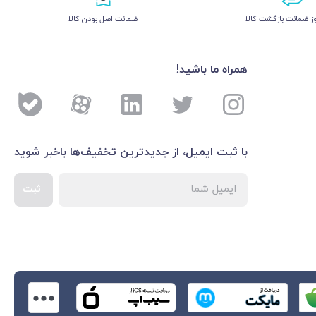
 ضمانت بازگشت کالا
ﺿﻤﺎﻧﺖ اﺻﻞ ﺑﻮدن ﮐﺎﻟﺎ
همراه ما باشید!
با ثبت ایمیل، از جدید‌ترین تخفیف‌ها با‌خبر شوید
ثبت
اطلاعات بیشتر درباره 