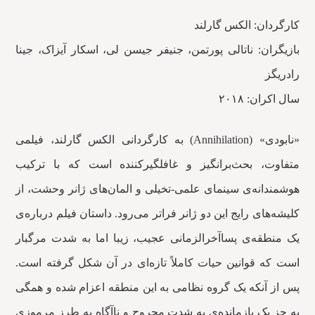
کارگردان: الکس گارلند
بازیگران: ناتالی پورتمن، جنیفر جیسن لی، اسکار آیزاک، جینا
رادریگز
سال اکران: ۲۰۱۸
«نابودی» (Annihilation) به کارگردانی الکس گارلند، فیلمی
متفاوت، بحث‌برانگیز و غافلگیرکننده است که با ترکیب
هوشمندانه‌ی سینمای علمی-تخیلی و المان‌های ژانر وحشت، از
کلیشه‌های رایج این دو ژانر فراتر می‌رود. داستان فیلم درباره‌ی
یک منطقه‌ی پساآخرالزمانی عجیب، زیبا اما به شدت مرگبار
است که قوانین حیات کاملاً تازه‌ای در آن شکل گرفته است.
پس از آنکه یک گروه نظامی به این منطقه اعزام شده و همگی
به جز یک بازمانده‌ی به شدت مجروح و ناآگاه به طرز مرموزی