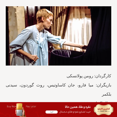
کارگردان: رومن پولانسکی
بازیگران: میا فارو، جان کاساوتیس، روث گوردون، سیدنی
بلکمر
سال اکران: ۱۹۶۰