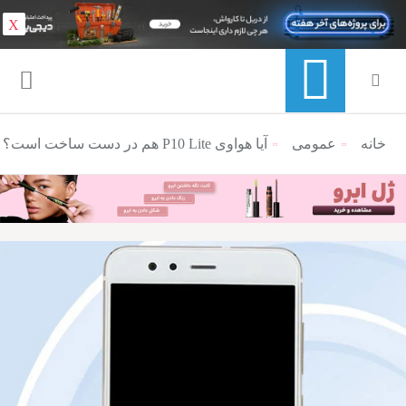
X
خانه
عمومی
منوی ناوبری خرده نان
آیا هواوی P10 Lite هم در دست ساخت است؟