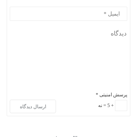
پرسش امنیتی
*
+
5
=
نه