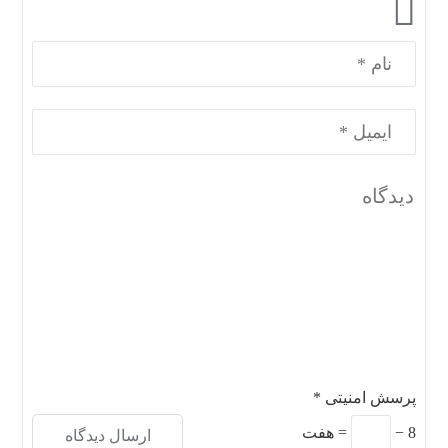
پرسش امنیتی
*
8
−
=
هفت