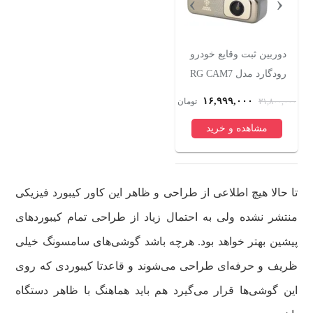
›
‹
دوربین ثبت وقایع خودرو
ساعت هوشمند 47 میلی
سشوار حرف
رودگارد مدل RG CAM7
متری فنیرسی مدل
4k به همراه دوربین
S370i با بند سیلیکونی
۰۰
۷,۹۹۹,۹۹۰
۱۶,۹۹۹,۰۰۰
ان
۳۱,۸۰۰,۰۰۰
تومان
۱۴,۵۴۵,۲۷۰
تومان
۱۲,۸۹۰,۰۰۰
عقب و کیت برق
پرسرعت، ت
مشاهده و خرید
مشاهده و خرید
مشاهد
مستقیم
یونیزاسیون،
در سه حالت
سرعت دوگا
باد سرد و
تا حالا هیچ اطلاعی از طراحی و ظاهر این کاور کیبورد فیزیکی
متمرکز کنند
منتشر نشده ولی به احتمال زیاد از طراحی تمام کیبوردهای
ضدلغزش
پیشین بهتر خواهد بود. هرچه باشد گوشی‌های سامسونگ خیلی
ظریف و حرفه‌ای طراحی می‌شوند و قاعدتا کیبوردی که روی
این گوشی‌ها قرار می‌گیرد هم باید هماهنگ با ظاهر دستگاه