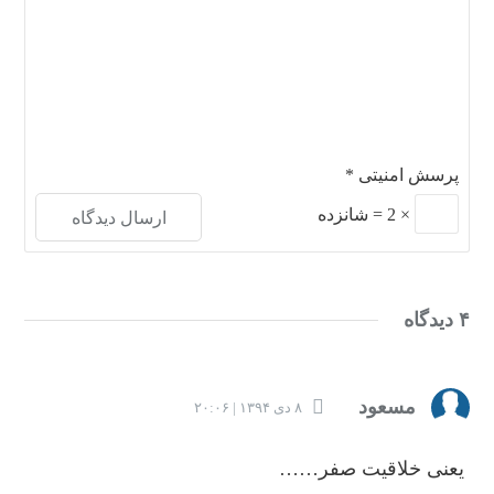
پرسش امنیتی
*
×
2
=
شانزده
۴ دیدگاه
مسعود
۸ دی ۱۳۹۴ | ۲۰:۰۶
یعنی خلاقیت صفر……