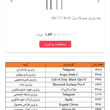
هندزفری هیسکا مدل HK-717 RGB
سن
۱,۸۳۰,۰۰۰
۳,۳۰۰,۰۰۰
تومان
مشاهده و خرید