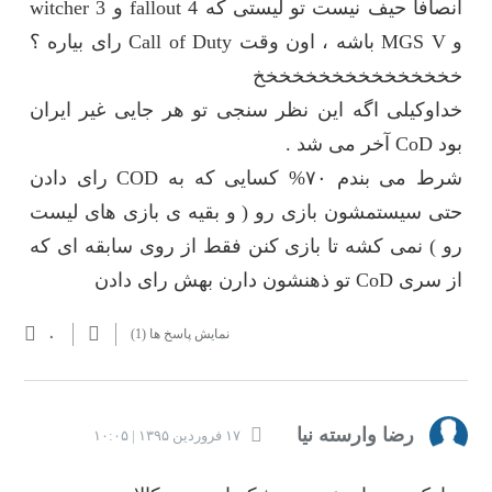
انصافا حیف نیست تو لیستی که fallout 4 و witcher 3
و MGS V باشه ، اون وقت Call of Duty رای بیاره ؟
خخخخخخخخخخخخخخخخ
خداوکیلی اگه این نظر سنجی تو هر جایی غیر ایران
بود CoD آخر می شد .
شرط می بندم ۷۰% کسایی که به COD رای دادن
حتی سیستمشون بازی رو ( و بقیه ی بازی های لیست
رو ) نمی کشه تا بازی کنن فقط از روی سابقه ای که
از سری CoD تو ذهنشون دارن بهش رای دادن
۰
نمایش پاسخ ها
(1)
رضا وارسته نیا
۱۷ فروردین ۱۳۹۵ | ۱۰:۰۵