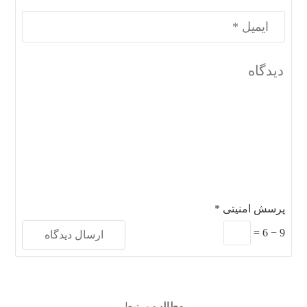
پرسش امنیتی
*
=
6
−
9
مطالب
مرتبط