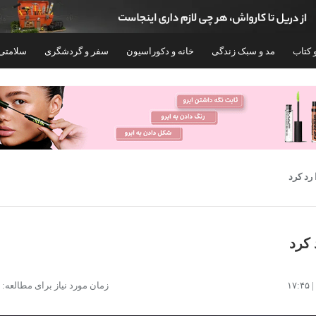
 کتاب
مد و سبک زندگی
خانه و دکوراسیون
سفر و گردشگری
سلامتی
۴%
رد کرد
 کرد
تبلت ۱۱ اینچ شیائومی مدل Redmi Pad 2 Wi-
ماساژور برقی مدل 9900
زمان مورد نیاز برای مطالعه: ۱ دقیقه
Fi با ظرفیت 256 گیگابایت و رم 8 گیگابایت،
رزولوشن دوربین اصلی ۸ مگاپیکسل، پشتیبانی
۲,۴۹۰,۰۰۰
۴۱,۸۹۹,۰۰۰
۴۳,۷۰۰,۰۰۰
تومان
۸,۹۰۰,۰۰۰