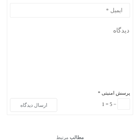
پرسش امنیتی
*
1
=
5
−
مطالب
مرتبط