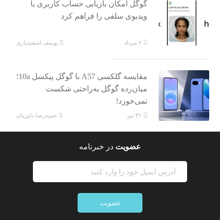
گوگل امکان بازیابی حساب کاربری با
ویدیوی سلفی را فراهم کرد
یوسف اسفندیاری
۲ مرداد
مقایسه گلکسی A57 با گوگل پیکسل 10a؛
میان‌رده گوگل به‌راحتی شکست
نمی‌خورد!
حمیدرضا داوریان
۳۱ تیر
عضویت
در خبرنامه
عضویت