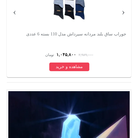
›
‹
جوراب ساق بلند مردانه سیرداش مدل 110 بسته 6 عددی
س
۱,۰۴۵,۸۰۰
۲,۹۸۹,۰۰۰
تومان
مشاهده و خرید