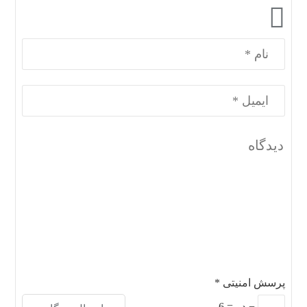
پرسش امنیتی
*
−
دو
=
6