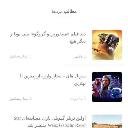
مطالب
مرتبط
نقد فیلم «مندلورین و گروگو»؛ بیبی یودا و
دیگر هیچ!
نیما رمضانپور
۳۱ تیر
سریال‌های «استار وارز» از بدترین تا
بهترین
نیما رمضانپور
۱۷ خرداد
اولین تریلر گیم‌پلی بازی مسابقه‌ای Star
Wars: Galactic Racer منتشر شد