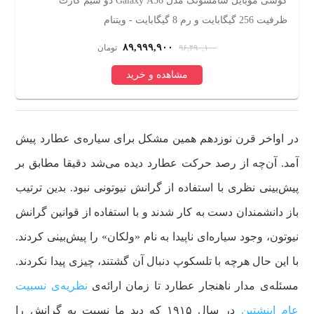
گوشی موبایل سامسونگ مدل Galaxy A56 دو سیم کارت
ظرفیت 256 گیگابایت و رم 8 گیگابایت - ویتنام
256 گیگابایت
۸۹,۹۹۹,۹۰۰
۹۶,۴۹۰,۱۰۰
تومان
مشاهده و خرید
در اواخر قرن نوزدهم همین مشکل برای سیاره‌ی عطارد پیش
آمد. آن‌چه از رصد حرکت عطارد دیده می‌شد دقیقا مطابق بر
پیش‌بینی نظری با استفاده از گرانش نیوتونی نبود. بدین ترتیب
باز دانشمندان دست به کار شدند و با استفاده از قوانین گرانش
نیوتون، وجود سیاره‌ای ناپیدا به نام «ولکان» را پیش‌بینی کردند.
با این حال هرچه با تلسکوپ دنبال آن گشتند، چیزی پیدا نکردند.
مسئله‌ی مدار ناهنجار عطارد تا زمان ارائه‌ی
نظریه‌ی نسبیت
عام اینشتین
در سال ۱۹۱۵ که دید ما نسبت به گرانش را