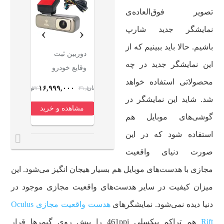
تصویر فوق‌العاده‌ی
›
‹
نمایشگر جدید شارپ
باشیم. حالا باید ببینیم که از
جوراب مردانه
جوراب ساق
دوربین ثبت
ساعت ه
این نمایشگر جدید در چه
پالوته مدل PLT-
بلند مردانه
وقایع خودرو
47 میل
محصولاتی استفاده خواهد
E3 مجموعه 3
سیرداش مدل
رودگارد مدل
فنیرسی 
۹۹۰
۱۶,۹۹۹,۰۰۰
۱,۰۴۵,۸۰۰
۴۲۰,۰۰۰
مان
۷۰۰,۰۰۰
تومان
۲,۹۸۹,۰۰۰
تومان
۳۱,۸۰۰,۰۰۰
تومان
۱۴,۵۴۵,۲۷۰
عددی
ساده 111 بسته
RG CAM7 4k
S370i 
شد. شاید این نمایشگر در
مشاهده و خرید
مشاهده و خرید
مشاهده و خرید
مشاهده 
6 عددی
به همراه دوربین
سیلیکون
گوشی‌های موبایل هم
عقب و کیت
استفاده شود که در این
برق مستقیم
صورت دنیای واقعیت
مجازی با هدست‌های موبایل هم بسیار هیجان انگیز می‌شود. این
میزان کیفیت در سایر هدست‌های واقعیت مجازی موجود در
دنیا دیده نمی‌شود. نمایشگرهای
هدست واقعیت مجازی Oculus
Rift
هم تراکم پیکسلی 461ppi را پیش روی گیمرها قرار