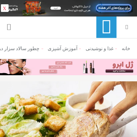
X
خانه
منوی ناوبری خرده نان
غذا و نوشیدنی
آموزش آشپزی
چطور سالاد سزار د