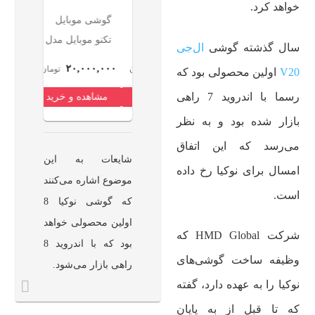
خواهد کرد.
گوشی موبایل
گوشی موبایل
گوشی موبایل
گوشی مو
اپل مدل iPhone
موتورولا مدل
تکنو موبایل مدل
سامسون
سال گذشته گوشی
ال‌جی
17 Pro Max
Edge 60 Fusion
Spark Go 2 دو
,۴۹۹,۰۰۰
۲۰,۰۰۰,۰۰۰
۷۸,۹۹۹,۰۰۰
۳۹۹,۱۹۹,۰۰۰
تومان
تومان
تومان
V20
اولین محصولی بود که
ZAA تک سیم
دو سیم کارت
سیم کارت
سیم‌کار
رسما با اندروید 7 راهی
مشاهده و خرید
مشاهده و خرید
مشاهده و خرید
مشاهده 
کارت + eSim
ظرفیت 256
ظرفیت 64
ظرفیت 256
گیگابایت و رم
گیگابایت و رم 3
بازار شده بود و به نظر
گیگابایت و رم
12 گیگابایت
گیگابایت
گیگابایت 
می‌رسد که این اتفاق
12 گیگابایت -
شایعات به این
امسال برای نوکیا رخ داده
نات اکتیو
موضوع اشاره می‌کنند
است.
که گوشی نوکیا 8
اولین محصولی خواهد
شرکت HMD Global که
بود که با اندروید 8
وظیفه ساخت گوشی‌های
راهی بازار می‌شود.
نوکیا را به عهده دارد، گفته
که تا قبل از به پایان