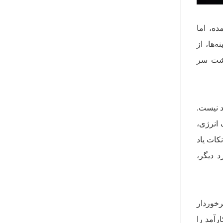
ده، اما
Ice Lake Core  را در تمام زمینه‌ها، از
 اختلاف پشت سر
د نیست.
انرژی،
کات یاد
وارد دیگر،
رخوردار
اپ کارآمد را