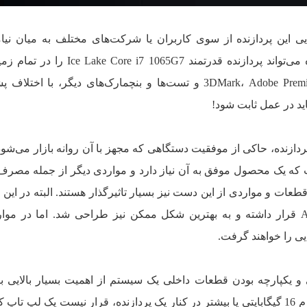
 این پردازنده از سوی کاربران یا شرکت‌های مختلف به میان نیام
مهندسین AMD ادعا دارند این پردازنده می‌تواند پردازنده قدرتمند i7 1065G7
بنچمارک Cinebench R20 گرفته تا 3DMark، Adobe Premiere و تست‌ها و بنچمارک‌های دیگر، با
اید در عمل ثابت شود!
دازنده، حاکی از موفقیت دستگاهی که مجهز با آن روانه بازار می‌شو
ه یک محصول موفق به آن نیاز دارد و مواردی دیگر از جمله مصرف 
 و مواردی از این دست نیز بسیار تاثیرگذار هستند. البته در این ن
شده، مصرف انرژی تحت کنترل AMD قرار داشته و به بهترین شکل ممکن نیز طراحی شد. اما در م
ی را خواهند گرفت.
 و یکپارچه بودن قطعات داخلی یک سیستم از اهمیت بسیار بالایی ب
است. برای مثال، صرفا قرار دادن یک رم 16 گیگابایتی یا بیشتر در کنار یک پردازنده، قرار نیست یک لپ ت