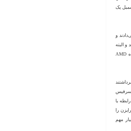
سمبل یک
دادند و
شتند و البته
این چیزی نبود که در اختیار AMD باشد. همین مسئله نیز موجب می‌شد عموم مردم با این تفکر که پردازنده‌ AMD
 قدم برداشتند
2019، محصول برند سرفیس
ابطه با
رایزن را
یار مهم