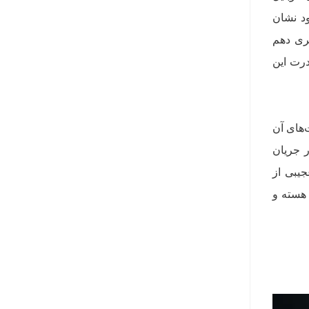
 خوبی از خود نشان
 پردازنده‌های 10 نانومتری Ice Lake را که سری دهم
درت این
بودیم. آن‌ها در رابطه با معماری Zen 2 و قابلیت‌های آن
ر جریان
 به طرز عجیبی از
ان مصرفی پایین برخوردارند! برای مثال پردازنده پرچم‌دار این شرکت با مدل 4800U، با در اختیار داشتن 8 هسته و