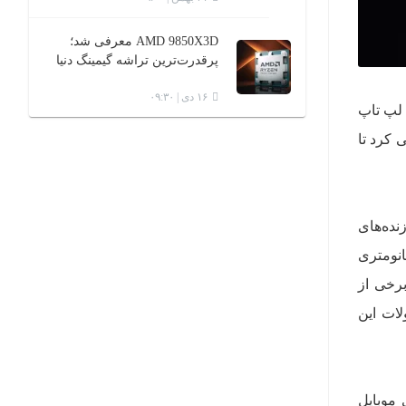
AMD 9850X3D معرفی شد؛
پرقدرت‌ترین تراشه گیمینگ دنیا
۱۶ دی | ۰۹:۳۰
‌های لپ تاپ
پ رونمایی کرد تا
ر پردازنده‌های
د و با معماری ساخت 7 نانومتری، اینتل را که همچنان درگیر ساخت پردازنده‌های 14 نانومتری
 در برخی از
لات این
 موبایل