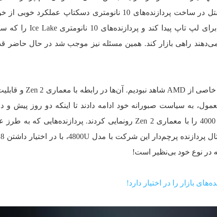
(مخصوص لپ تاپ) بود. در حالی که اینتل در ساخت پردازنده‌های 10 نانومتری دسکتاپ عملکرد
نداد، توانست راهی برای طراحی آن‌ها برای لپ تاپ پیدا کند و
می‌دهند راهی بازار کند. همین مسئله نیز موجب شد در حال حاضر ق
تا قبل از رویداد CES 2020، هیچ واکنش خاصی از AMD شاهد ن
مول، به سیاست صبورانه خود ادامه دادند تا اینکه دو روز پیش و د
رویداد CES 2020، بالاخره رایزن سری 4000 را با معماری Zen 2 رونمایی کردند. پردازنده‌هایی که
تو