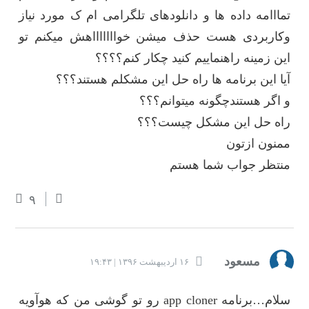
تمااامه داده ها و دانلودهای تلگرامی ام ک مورد نیاز
وکاربردی هست حذف میشن خواااااااهش میکنم تو
این زمینه راهنماییم کنید چکار کنم؟؟؟؟
آیا این برنامه ها راه حل این مشکلم هستند؟؟؟
و اگر هستندچگونه میتوانم؟؟؟
راه حل این مشکل چیست؟؟؟
ممنون ازتون
منتظر جواب شما هستم
۹
مسعود
۱۶ اردیبهشت ۱۳۹۶ | ۱۹:۴۳
سلام…برنامه app cloner رو تو گوشی من که هوآویه