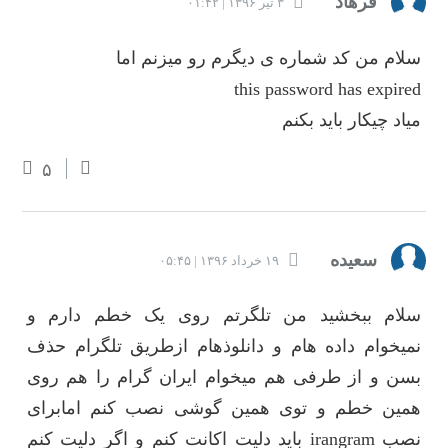
فرهاد
۳ تیر ۱۳۹۶ | ۰۱:۴۲
سلام من کد شماره ی دیگرم رو میزنم اما
this password has expired
میاد چیکار باید بکنم
۵
سعیده
۱۹ خرداد ۱۳۹۶ | ۰۵:۴۵
سلام ببخشید من تلگرتم روی یک خطم دارم و
نمیخوام داده هام و دانلوذهام ازطریق تلگرام حذف
بسن و از طرفی هم میخوام ایران گرام را هم روی
همین خطم و توی همین گوشی نصب کنم امابرای
نصب irangram باید دلیت اکانت کنم و اگر دلیت کنم