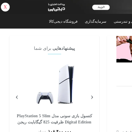
X
بازگشت
 و تندرستی
سرمایه‌گذاری
فروشگاه دیجی‌کالا
پیشنهادهایی
برای شما
›
‹
 سونی مدل PlayStation 5 Slim
کنسول بازی سونی مدل PlayStation 5 Slim
Digital Edition ظرفیت 825 گیگابایت ریجن
CFI-2116 اروپا
۱۰۸,۴۰۰,۰۰۰
ان
تومان