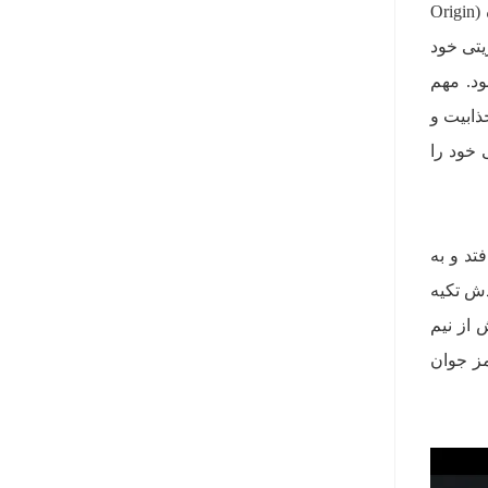
نوعی فانتزی بوده که بر پایه‌ای نسبتا واقعی ساخته شده است. در این میان First Light یک داستان خاستگاه (Origin
یتی خود
ود. مهم
ذابیت و
 خود را
د و به‌
 به خودش تکیه
 از نیم
مز جوان