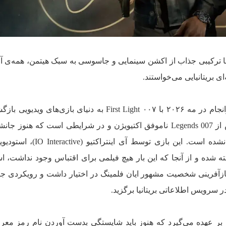
 با ترکیبی جذاب از اکشن سینمایی و جاسوسی به سبک هیتمن، همه‌ی 
بریتانیایی می‌خواستند.
پس از یک غیبت طولانی، جیمز باند سرانجام در مه ۲۰۲۶ با ۰۰۷ First Light به دنیای بازی‌ها
نخستین بازگشت بزرگ او ۱۴ سال پس از 007 Legends ناموفق اکتیویژن و در شرایطی است که هنو
کریگ روی پرده‌ی سینما نیز مشخص نشده است. این بازی توسط آی 
شده و از آنجا که این بار هیچ فیلمی برای اقتباس وجود نداشت، ا
ازآفرینی شخصیت مشهور ایان فلمینگ در اختیار داشت و رویکردی جاه
ر سرویس اطلاعاتی بریتانیا برگزید.
ا بر عهده می‌گیرد که هنوز باید شایستگی بدست آوردن نام رمز مع