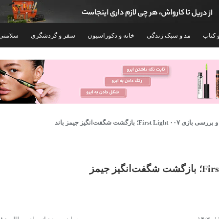
 کتاب
مد و سبک زندگی
خانه و دکوراسیون
سفر و گردشگری
سلامتی
بازی ۰۰۷ First Light؛ بازگشت شگفت‌انگیز جیمز باند
نقد و بررسی بازی ۰۰۷ First Light؛ بازگشت شگفت‌انگیز جیمز
کنسول بازی سونی مدل Playstation 4 Slim کد
کنسول بازی
Region 2 CUH-2200A ظرفیت 500 گیگابایت به
ظرفیت 1 ترابایت ریجن CFI-2116 اروپا
همراه دسته اضافه
۱۳۱,۶۰۰,۰۰۰
۶۸,۰۰۰,۰۰۰
تومان
توم