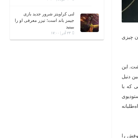
لنی کراویتز شرور جدید بازی
جیمز باند است؛ تیزر معرفی او را
ببینید
۲۳ آذر | ۱۷:۰۰
آن چیزی
ی ویدیویی بازگشت. این
ز جانشین دنیل
اینتراکتیو (IO Interactive)، استودیویی که با
ستودیوی
‌طلبانه
روفش را