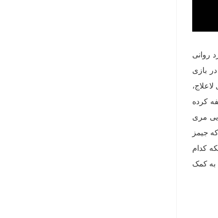
قابل یک فرد روانی
در بازی
 همسرش مری (Mary) از یک بیماری لاعلاج،
ه کرده
ایی مری
که جیمز
که کدام
 به کمک