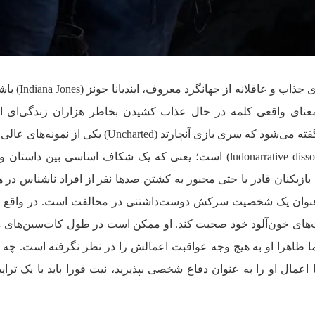
در ظاهر، نیتن دریک ممکن است تصویری جذا
معنای واقعی کلمه در حال عذاب کشیدن بخاطر هزاران زندگی‌ای 
مسئول پایان دادن به آن‌ها است. اغلب گفته می‌شود که سری بازی آنچارتد (Uncharted) یک
بازی‌ها از ناهماهنگی لودوناراتیو (ludonarrative dissonance) است؛ یعنی که یک شکاف اساسی بین دا
 بازیکنان قادر یا حتی مجبور به کشتن صد‌ها نفر از افراد ناشناس در ه
ک به عنوان یک شخصیت سرکش دوست‌داشتنی در مخالفت است. در واقع
ت‌های خون‌آلود خود صحبت کند. او ممکن است در طول کات‌سین‌های
ما ظاهرا او به هیچ وجه عواقبت اعمالش را در نظر نگرفته است. چه ا
یا اعمال او را به‌ عنوان دفاع شخصی بپذیرید، نیت فورا باید با یک ترا