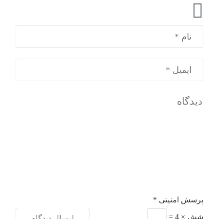
پرسش امنیتی
*
شش
×
4
=