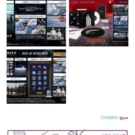
منبع:
Gematsu