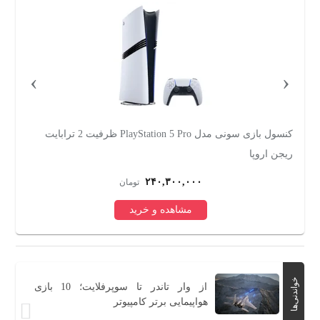
›
‹
کنسول بازی سونی مدل PlayStation 5 Pro ظرفیت 2 ترابایت
ریجن اروپا
ا
۲۴۰,۳۰۰,۰۰۰
تومان
مشاهده و خرید
خواندنی‌ها
از وار تاندر تا سوپرفلایت؛ 10 بازی
هواپیمایی برتر کامپیوتر