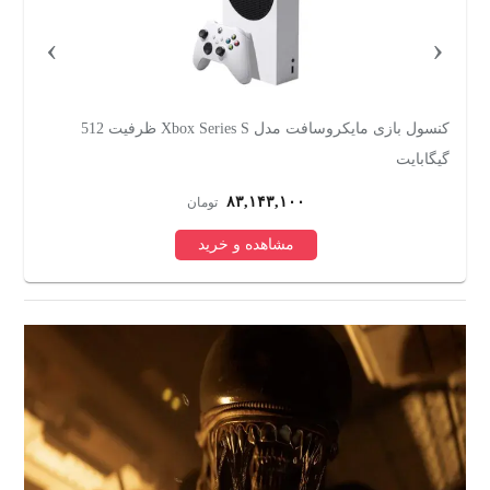
›
‹
کنسول بازی مایکروسافت مدل Xbox Series S ظرفیت 512
گیگابایت
ری
۸۳,۱۴۳,۱۰۰
تومان
مشاهده و خرید