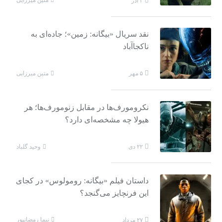
متین میرزایی
۳ آذر
نقد سریال «بیگانه: زمین»؛ جاده‌ای به
ناکجاآباد
متین میرزایی
۵ مهر
نکرومورف‌ها در مقابل زنومورف‌ها؛ هر
هیولا چه مشخصه‌ای دارد؟
وحید گلباد
۲۲ دی
داستان فیلم «بیگانه: رومولوس» در کجای
این فرنچایز می‌گنجد؟
نیما رمضانپور
۲۷ مرداد