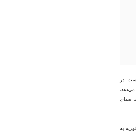
مجهز شده است. در
 فریم بر ثانیه را ارائه می‌دهد.
کاربران بتوانند صدای
16e جدید از روز جمعه، 21 فوریه آغاز خواهد شد. نخستین سفارش‌ها در روز جمعه، 28 فوریه به