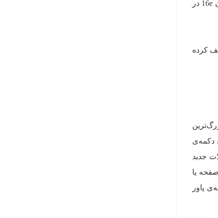
دست مشتریان خواهد رسید. قیمت پایه‌ی این گوشی برای مدل 128 گیگابایتی، 599 دلار تعیین شده است. آیفون 16e در
 با قیمت پایه‌ی 429 دلار بود، متوقف کرده
گ‌ترین
 دکمه‌ی
ی محصولات جدید
ستم Face ID با بریدگی بالای صفحه یا
م Touch ID ادغام‌شده در دکمه‌ی پاور