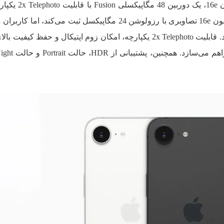
شناخته می‌شود. در قسمت پشتی آیفون 16e، یک د
مشاهده است. به صورت پیش‌فرض، آیفون 16e تصاویری با رزولوشن 24 مگاپیکسل ثبت می‌کند، اما
تصاویر 48 مگاپیکسلی را نیز انتخاب کنند. قابلیت 2x Telephoto یکپارچه، امکان زوم اپتیکال و حفظ ک