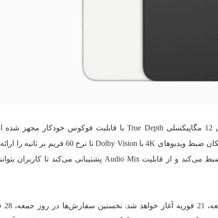
آیفون 16e همچنین به یک دوربین سلفی 12 مگاپیکسلی True Depth با قابلیت فوکوس خودکار 
زمینه کیفیت فیلم‌برداری، آیفون 16e امکان ضبط ویدیوهای 4K با Dolby Vision تا نرخ 60
این دستگاه صدا را به صورت Spatial ضبط می‌کند و از قابلیت Audio Mix پشتیبانی می‌کند تا 
پیش‌فروش آیفون 