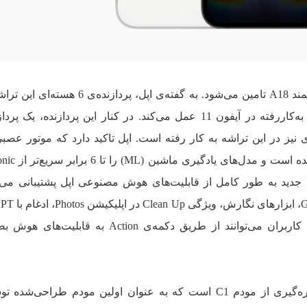
یک موتور عصبی 16 هسته‌ای نیز در این تراشه به کار رفته است. اپل تاکید دارد که موتور ع
پردازش مدل‌های تولیدی بزرگ بهین
اجرا می‌کند.» به این ترتیب، آیفون 16e جدید به طور کامل از قابلیت‌های هوش مصنوعی اپل پشتیبانی 
امکانات متنوع دیگر می‌شود. همچنین، کاربران می‌توانند از طریق دکمه‌ی Action ب
یکی از نکات برجسته‌ی آیفون 16e، بهره‌گیری از مودم C1 است که به عنوان اولین مودم طراح