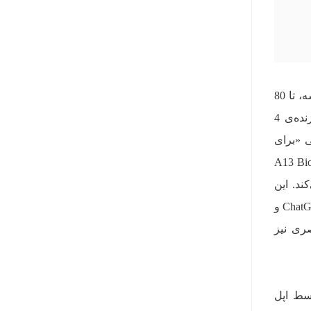
عملکرد آیفون 16e توسط تراشه‌ی قدرتمند A18 تامین می‌شود. به گفته‌ی اپل، پردازنده‌ی 6 هسته‌ای این تراشه، تا 80
درصد سریع‌تر از تراشه‌ی A13 Bionic به‌کاررفته در آیفون 11 عمل می‌کند. در کنار این پردازنده، یک پردازنده‌ی 4
صبی «برای
ه شده است و مدل‌های یادگیری ماشین (ML) را تا 6 برابر سریع‌تر از A13 Bionic
می‌کند. این
قابلیت‌ها شامل مواردی همچون Genmoji، ابزارهای نگارش، ویژگی Clean Up در اپلیکیشن Photos، ادغام با ChatGPT و
ه قابلیت‌های هوش بصری نیز
ی‌شده توسط اپل