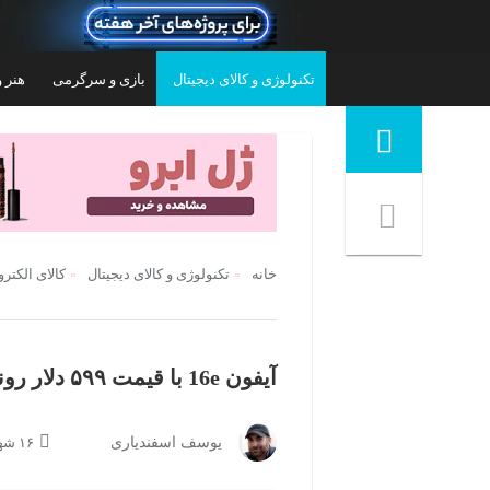
تکنولوژی و کالای دیجیتال
بازی و سرگرمی
هنر و
منوی ناوبری خرده نان
خانه
تکنولوژی و کالای دیجیتال
کالای الکتر
آیفون 16e با قیمت ۵۹۹ دلار رونمایی شد
گوشی موبایل تکنو موبایل مدل Spark Go 2 دو
گوشی موبایل شیائومی مدل Poco X7 Pro دو
یوسف اسفندیاری
۱۶ شهریور ۱۴۰۴ | ۰۸:۱۸
سیم کارت ظرفیت 64 گیگابایت و رم 3
سیم کارت ظرفیت 512 گیگابایت و رم 12
گیگابایت - گلوبال
۱۰۲,۹۹۹,۰۰۰
تومان