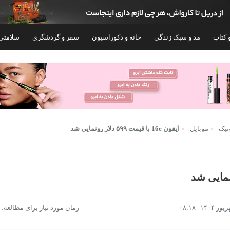
 کتاب
مد و سبک زندگی
خانه و دکوراسیون
سفر و گردشگری
سلامتی
ونیک
موبایل
آیفون 16e با قیمت ۵۹۹ دلار رونمایی شد
گوشی موبایل اپل مدل iPhone 17 CH دو سیم
گوشی موبایل
زمان مورد نیاز برای مطالعه: ۳ دقیقه
کارت ظرفیت 256 گیگابایت و رم 8 گیگابایت -
نات اکتیو
گیگابایت و رم 12 گیگابایت - نات اکتیو
۳۹۴,۹۹۹,۰۰۰
۲۸۹,۹۹۹,۰۰۰
تومان
توم