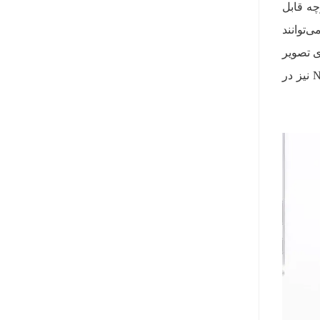
وربین 48 مگاپیکسلی Fusion با قابلیت 2x Telephoto یکپارچه قابل
 کاربران می‌توانند
یفیت بالای تصویر
را بدون نیاز به دوربین فیزیکی مجزا فراهم می‌سازد. همچنین، پشتیبانی از HDR، حالت Portrait و حالت Night نیز در