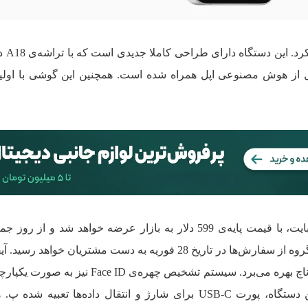
رونمایی کرد.
انی کامل از هوش مصنوعی اپل همراه شده است. همچنین این گوشی با اول
آیفون 16e با حافظه‌ی داخلی 128 گیگابایت، با قیمت پایه‌ی 599 دلار به بازار عرضه خواهد شد و 
از نمایشگر 6.1 اینچی OLED با طراحی ناچ بهره می‌برد. سیستم تشخیص چهره‌ی e ID
ناچ ادغام شده است. در قسمت زیرین دستگاه، پورت USB-C برای شارژ و انتقال داده‌ها تعبیه