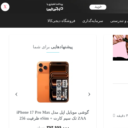
X
بازگشت
 و تندرستی
سرمایه‌گذاری
فروشگاه دیجی‌کالا
پیشنهادهایی
برای شما
›
‹
 اپل مدل iPhone 17 Pro Max
گوشی موبایل سامسونگ مدل Galaxy A57 دو
ZAA تک سیم کارت + eSim ظرفیت 256
سیم‌کارت ظرفیت 256 گیگابایت و رم 8
گیگابایت - ویتنام
۱۰۶,۴۹۹,۰۰۰
ان
تومان