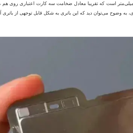
ر همراه با پوشش فلزی آن تنها 2.49 میلی‌متر است که تقریبا معادل ضخامت سه کارت اعتباری رو