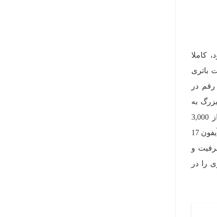
5. میلی‌متر عرضه شود، کاملا
ت باتری
اهد بود. این رقم در
‌گرد بزرگ به
شمار می‌آید. آخرین بار در سال 2021 بود که اپل با معرفی آیفون 13 مینی از یک باتری با ظرفیت کمتر از 3,000
میلی‌آمپر ساعت استفاده کرد، اما آن دستگاه یک نمایشگر کوچک 5.4 اینچی داشت. در حالی که انتظار می‌رود آیفون 17
ش ظرفیت و
ت یا راهکار دیگری را در