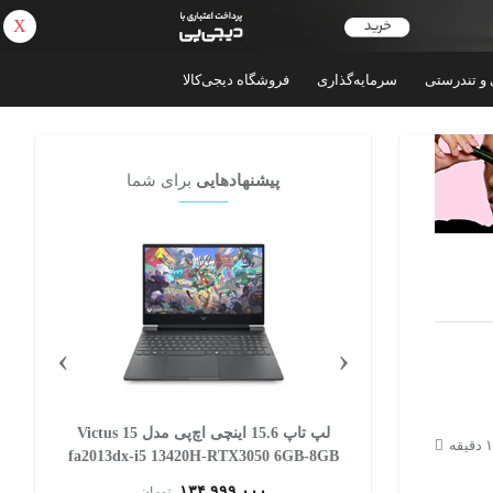
X
بازگشت
 و تندرستی
سرمایه‌گذاری
فروشگاه دیجی‌کالا
پیشنهادهایی
برای شما
›
‹
لپ تاپ 15.6 اینچی اچ‌ پی مدل Victus 15
لپ تاپ 15.6 اینچی اچ‌پی مدل Victus 15
fa2013dx-i5 13420H-RTX3050 6GB-8GB
fa2082wm-i5
DDR4 3200MHz-512GB SSD-W
DDR4 3200MH
۱۳۴,۹۹۹,۰۰۰
ان
تومان