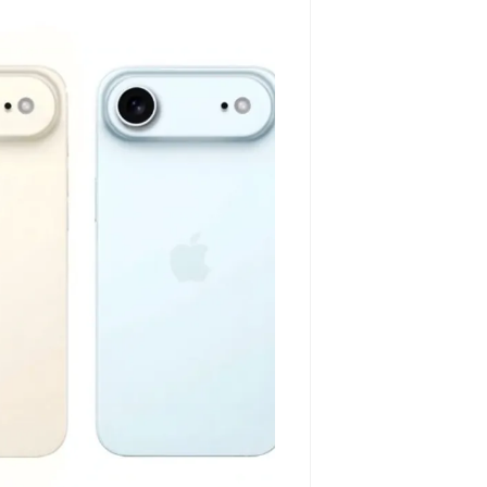
256GB، نمایشگر 15.6 اینچ TN با وضوح Full
HD
مشاهده و خرید