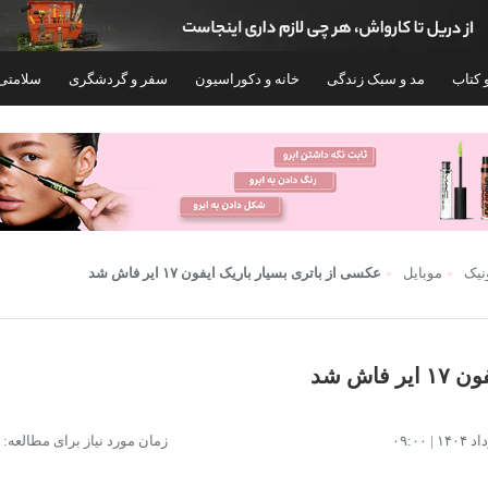
 کتاب
مد و سبک زندگی
خانه و دکوراسیون
سفر و گردشگری
سلامتی
ونیک
موبایل
عکسی از باتری بسیار باریک آیفون ۱۷ ایر فاش شد
اش شد
لپ تاپ 15.3 اینچی لنوو مدل IdeaPad Slim 3
زمان مورد نیاز برای مطالعه: ۱ دقیقه
 13420H-RTX4050 6GB-16GB
15IRH10-i7 13620H-16GB DDR5 480
z-512GB SSD-FHD 144Hz-W
512GB SSD-IPS
۱۷۰,۸۹۰,۰۰۰
۱۳۵,۰۰۰,۰۰۰
تومان
توم