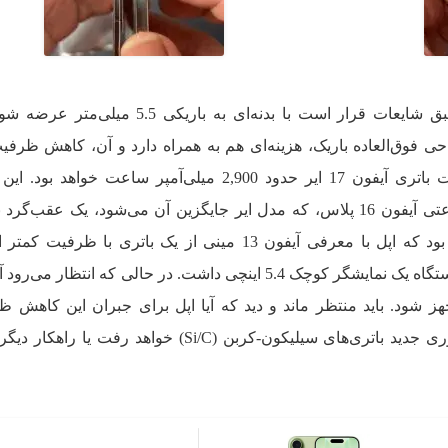
این ضخامت کم برای محصولی که طبق شایعات قرار است با بدنه‌ای به باریکی 5
ی فوق‌العاده باریک، هزینه‌ای هم به همراه دارد و آن، کاهش ظرفی
است. طبق آخرین گمانه‌زنی‌ها، ظرفیت باتری آیفون 17 ایر حدود 2,900 میلی‌آمپر ساعت خو
مقایسه با ظرفیت 4,674 میلی‌آمپر ساعتی آیفون 16 پلاس، که مدل ایر جایگزین آن می‌شود، یک عقب
ایشگر بزرگ 6.9 اینچی مجهز شود. باید منتظر ماند و دید که آیا اپل برای جبران این کاه
افزایش استقامت باتری، به سراغ فناوری جدید باتری‌های سیلیکون-کربن (Si/C) خواهد رف