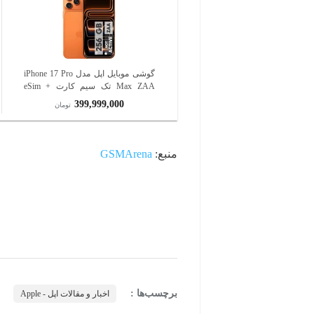
گوشی موبایل اپل مدل iPhone 17 Pro
Max ZAA تک سیم کارت + eSim
ظرفیت 256 گیگابایت و رم 12
399,999,000
تومان
گیگابایت - نات اکتیو
منبع:
GSMArena
برچسب‌ها :
اخبار و مقالات اپل - Apple