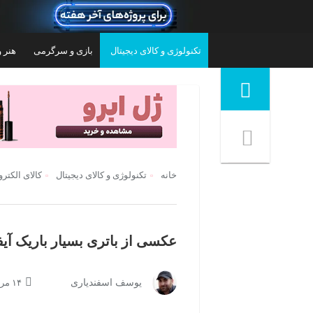
تکنولوژی و کالای دیجیتال
بازی و سرگرمی
هنر و
منوی ناوبری خرده نان
خانه
تکنولوژی و کالای دیجیتال
کالای الکتر
عکسی از باتری بسیار باریک آیفون ۱۷ ایر ف
لپ‌تاپ لنوو مدل IdeaPad 1 15IJL7 با پردازنده
لپ‌تاپ لنوو مدل IdeaPad Slim 3 15IRU8 با
یوسف اسفندیاری
۱۴ مرداد ۱۴۰۴ | ۰۹:۰۰
Celeron N4500، رم DDR4 8GB با فرکانس
پردازنده Core i3-1315U، رم LPDDR5 8GB با
0MHz-
2933MHz، حافظه SSD با ظرفیت 256GB،
فرکانس 4800MHz، حافظه SSD با ظرفیت
۷۹,۵۰۰,۰۰۰
تومان