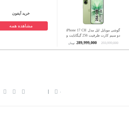
خرید آیفون
مشاهده همه
گوشی موبایل اپل مدل iPhone 17 CH
دو سیم کارت ظرفیت 256 گیگابایت و
رم 8 گیگابایت - نات اکتیو
289,999,000
293,999,000
تومان
۰