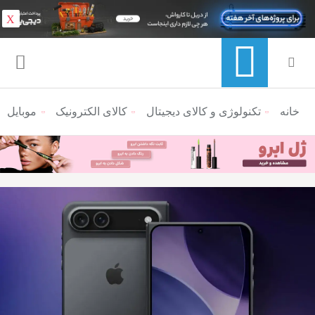
X
خانه
منوی ناوبری خرده نان
تکنولوژی و کالای دیجیتال
کالای الکترونیک
موبایل