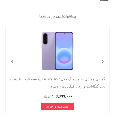
پیشنهادهایی
برای شما
›
‹
گوشی موبایل سامسونگ مدل Galaxy A57 دو سیم‌کارت ظرفیت
256 گیگابایت و رم 8 گیگابایت - ویتنام
و رم
۱۰۶,۶۹۹,۰۰۰
تومان
مشاهده و خرید