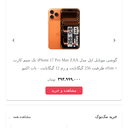
›
‹
رت ظرفیت 256
گوشی موبایل اپل مدل iPhone 17 Pro Max ZAA تک سیم کارت
+ eSim ظرفیت 256 گیگابایت و رم 12 گیگابایت - نات اکتیو
256 گیگابایت
۳۹۴,۹۹۹,۰۰۰
تومان
مشاهده و خرید
خرید مک‌بوک
مشاهده همه