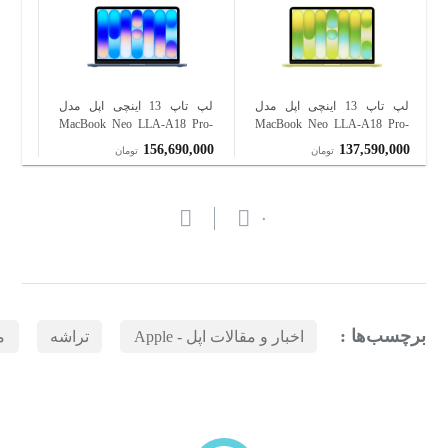
لپ تاپ 13 اینچی اپل مدل
لپ تاپ 13 اینچی اپل مدل
026
MacBook Neo LLA-A18 Pro-
MacBook Neo LLA-A18 Pro-
AM-
8GB Ram-512GB SSD
8GB Ram-256GB SSD
000
156,690,000
137,590,000
تومان
تومان
20Hz
۰
برچسب‌ها :
اخبار و مقالات اپل - Apple
تراشه
م
بازدیدهای اخیر
مشاهده