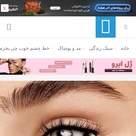
X
خانه
منوی ناوبری خرده نان
سبک زندگی
مد و پوشاک
خط چشم خوب چی بخرم؟ م