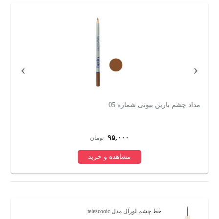
›
‹
مداد چشم بارین بیوتی شماره 05
مد
۹۵,۰۰۰
تومان
مشاهده و خرید
خط چشم لورآل مدل telescooic