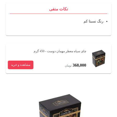
نکات منفی
رنگ نسبتا کم
چای سیاه معطر مهمان دوست - 450 گرم
368,000
مشاهده و خرید
تومان