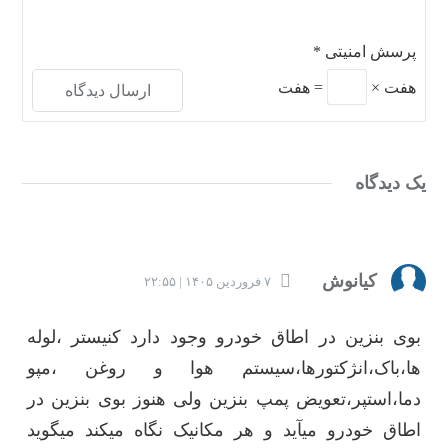
پرسش امنیتی
*
هفت
×
=
هفت
یک دیدگاه
کیانوش
۷ فروردین ۱۴۰۵ | ۲۲:۵۵
بوی بنزین در اطاق خودرو وجود دارد کنیستر ،لوله
ها،باک،انژکتورها،سیستم هوا و روغن ،مپو
دما،استپر،تعویض پمپ بنزین ولی هنوز بوی بنزین در
اطاق خودرو میآید و هر مکانیک نگاه میکند میگوید