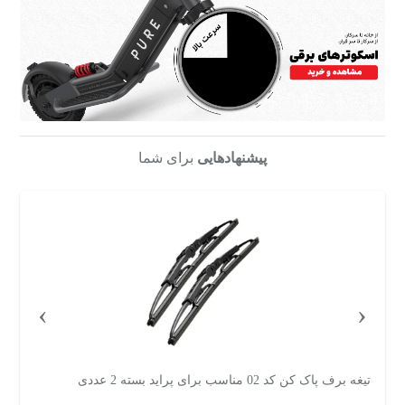
پیشنهادهایی
برای شما
›
‹
تیغه برف‌ پاک‌کن مدل سوپر ژله ای seasonal مناسب برای پژو
تی