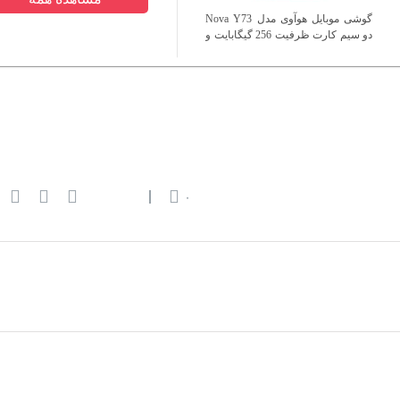
گوشی موبایل هوآوی مدل Nova Y73
دو سیم کارت ظرفیت 256 گیگابایت و
رم 8 گیگابایت
۰