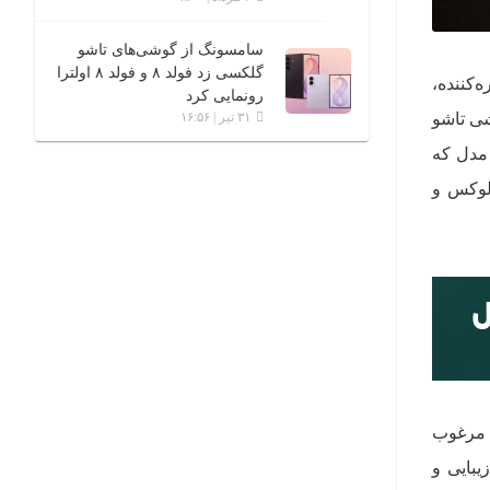
سامسونگ از گوشی‌های تاشو
گلکسی زد فولد ۸ و فولد ۸ اولترا
کننده،
رونمایی کرد
شی تاشو
۳۱ تیر | ۱۶:۵۶
 مدل که
‌ای لوکس و
تمساح مشکی مرغوب
یبایی و