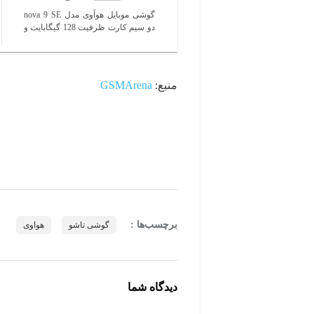
گوشی موبایل هوآوی مدل nova 9 SE
دو سیم کارت ظرفیت 128 گیگابایت و
رم 8 گیگابایت به همراه ساعت
هوشمند Band 6 و فلاسک هوشمند
منبع:
GSMArena
برچسب‌ها :
گوشی تاشو
هواوی
دیدگاه شما