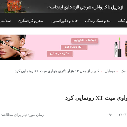
 کتاب
مد و سبک زندگی
خانه و دکوراسیون
سفر و گردشگری
سلامتی
ونیک
موبایل
کاویار از مدل ۱۴ هزار دلاری هواوی میت XT رونمایی کرد
گوشی موبایل شیائومی مدل Poco X7 Pro دو
گوشی موبایل
زمان مورد نیاز برای مطالعه: ۱ دقیقه
سیم کارت ظرفیت 512 گیگابایت و رم 12
گیگابایت - گلوبال
گیگابایت و رم 12 گیگابایت - نات اکتیو
۳۹۹,۹۹۹,۰۰۰
۱۰۴,۹۹۹,۰۰۰
تومان
توم