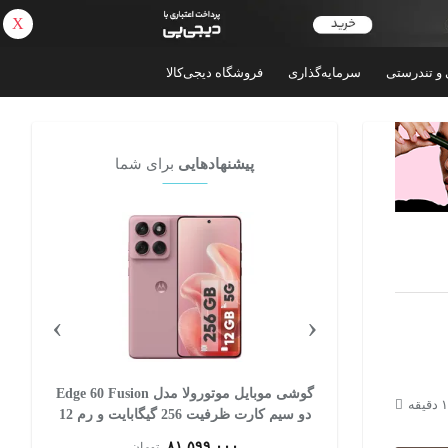
X
بازگشت
 و تندرستی
سرمایه‌گذاری
فروشگاه دیجی‌کالا
پیشنهادهایی
برای شما
›
‹
 اپل مدل iPhone 17 Pro Max
گوشی موبایل موتورولا مدل Edge 60 Fusion
ZAA تک سیم کارت + eSim ظرفیت 256
دو سیم کارت ظرفیت 256 گیگابایت و رم 12
گیگابایت
۸۱,۵۹۹,۰۰۰
ان
تومان